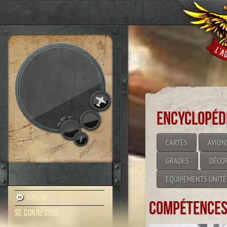
Encyclopéd
/
CARTES
AVION
GRADES
DÉCO
EQUIPEMENTS UNITÉ
Forum
Compétences 
Se connecter