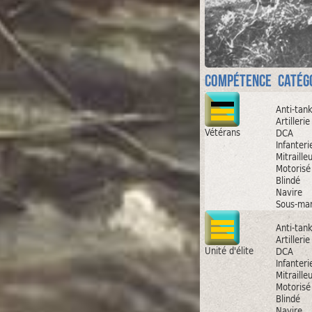
Compétence
Catég
Anti-tan
Artillerie
Vétérans
DCA
Infanteri
Mitraille
Motorisé
Blindé
Navire
Sous-mar
Anti-tan
Artillerie
Unité d'élite
DCA
Infanteri
Mitraille
Motorisé
Blindé
Navire