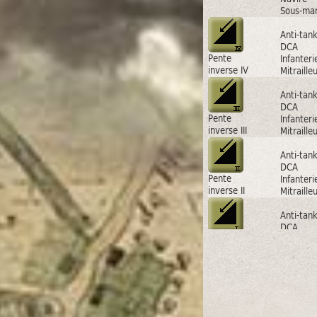
Sous-mar
Anti-tan
DCA
Pente
Infanteri
inverse IV
Mitraille
Anti-tan
DCA
Pente
Infanteri
inverse III
Mitraille
Anti-tan
DCA
Pente
Infanteri
inverse II
Mitraille
Anti-tan
DCA
Pente
Infanteri
inverse
Mitraille
Anti-tan
Artillerie
Pakfront IV
DCA