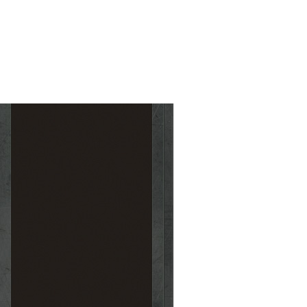
Anti-tan
Artillerie
Camouflage
DCA
supérieur II
Infanteri
Mitraille
Motorisé
Blindé
Anti-tan
Artillerie
Camouflage
DCA
supérieur
Infanteri
Mitraille
Motorisé
Blindé
DCA
Navire
Anti-aérien
IV
DCA
Navire
Anti-aérien
III