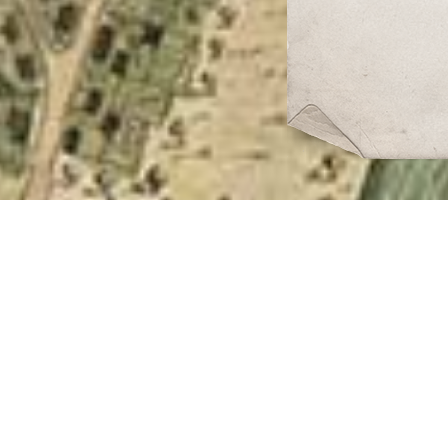
Anti-tan
Artillerie
Pakfront III
DCA
Anti-tan
Artillerie
Pakfront II
DCA
Anti-tan
Artillerie
Pakfront
DCA
Anti-tan
Artillerie
Entrainés
DCA
Infanteri
Mitraille
Motorisé
Blindé
Navire
Sous-mar
Anti-tan
Artillerie
Deception
DCA
IV
Infanteri