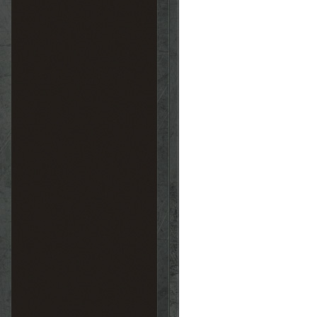
DCA
Navire
Anti-aérien
II
DCA
Navire
Anti-aérien