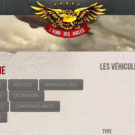
Les véhicul
ie
S
VÉHICULES
INFRASTRUCTURES
S
DÉCORATIONS
ES
COMPÉTENCES UNITÉS
S
Type