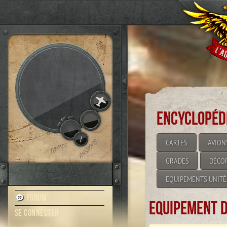
Encyclopéd
/
CARTES
AVION
GRADES
DÉCO
EQUIPEMENTS UNITÉ
Forum
Equipement d
Se connecter