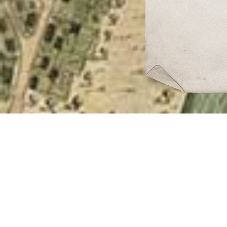
Obus HEAT
Terrestre
Octane 100
Terrestre
Penicilline
Terrestre
Réservoir
supplémentaire
Terrestre
Réservoirs
multiples
Terrestre
Roues à
chaînes
Terrestre