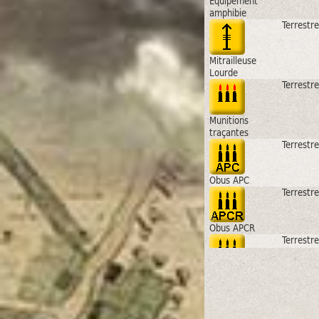
Equipement
amphibie
Terrestre
Mitrailleuse
Lourde
Terrestre
Munitions
traçantes
Terrestre
Obus APC
Terrestre
Obus APCR
Terrestre
Obus APDS
Terrestre