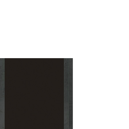
Mixte
Camouflage
amélioré
Mixte
Obus
Explosif
Mixte
Optique
améliorée
Mixte
Radio
améliorée