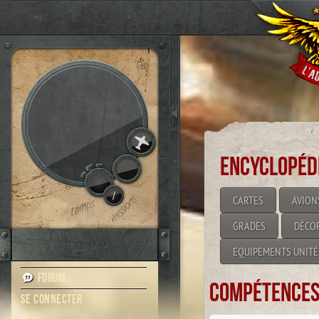
Encyclopéd
/
CARTES
AVION
GRADES
DÉCO
EQUIPEMENTS UNITÉ
Forum
Compétences 
Se connecter