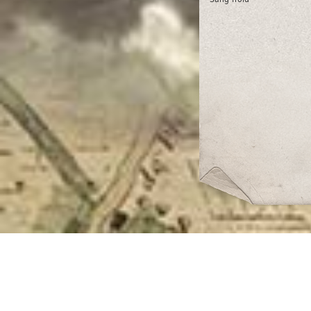
Combat
Tactique I
Combat
Tir I
Combat
Acrobatie II
Combat
As du vol
steady
Combat