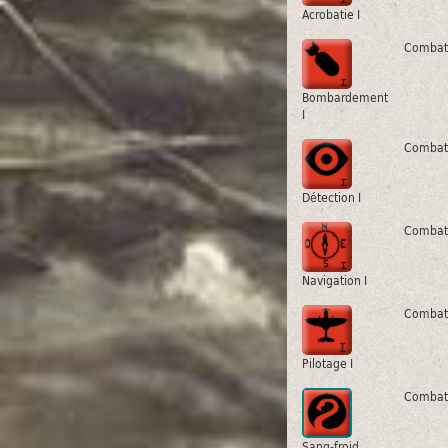
Acrobatie I
Combat
Bombardement
I
Combat
Détection I
Combat
Navigation I
Combat
Pilotage I
Combat
Sang-froid