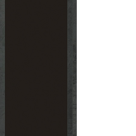
Point de repère
Combat
Sens de
l'orientation
Combat
Tactique III
Combat
Tir III
Combat