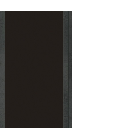
Coordinateur
de tir
Combat
Détection III
Combat
Expert de la
déflection
Combat
Navigation III
Combat
Pilotage III
Combat