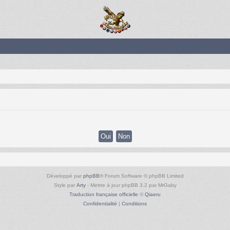
Développé par
phpBB
® Forum Software © phpBB Limited
Style par
Arty
- Mettre à jour phpBB 3.2 par MrGaby
Traduction française officielle
©
Qiaeru
Confidentialité
|
Conditions