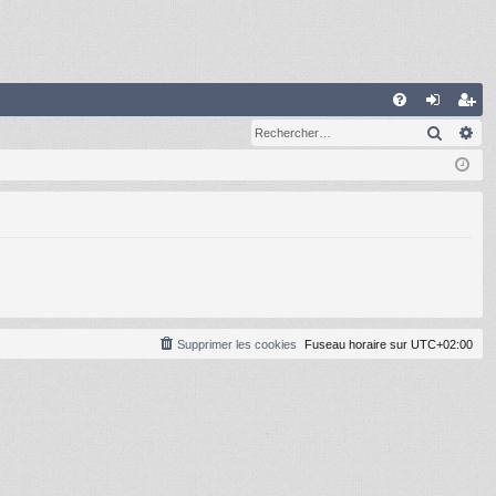
R
Recher
Re
FA
on
ns
Q
ne
cri
xi
pti
on
on
Supprimer les cookies
Fuseau horaire sur
UTC+02:00