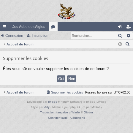
Jeu Aube des Aigles
Rech
ac
Connexion
Inscription
or
on
ns
R
co
Accueil du forum
u
ne
cri
e
ur
m
xi
pti
Supprimer les cookies
c
ci
s
on
on
h
Êtes-vous sûr de vouloir supprimer les cookies de ce forum ?
e
s
r
c
h
Accueil du forum
Supprimer les cookies
Fuseau horaire sur
UTC+02:00
e
Développé par
phpBB
® Forum Software © phpBB Limited
r
Style par
Arty
- Mettre à jour phpBB 3.2 par MrGaby
Traduction française officielle
©
Qiaeru
Confidentialité
|
Conditions