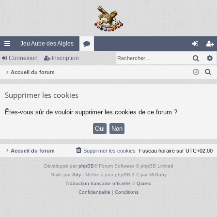
Jeu Aube des Aigles
Rech
ac
Connexion
Inscription
or
on
ns
R
co
Accueil du forum
u
ne
cri
e
ur
m
xi
pti
Supprimer les cookies
c
ci
s
on
on
h
Êtes-vous sûr de vouloir supprimer les cookies de ce forum ?
e
s
r
c
h
Accueil du forum
Supprimer les cookies
Fuseau horaire sur
UTC+02:00
e
Développé par
phpBB
® Forum Software © phpBB Limited
r
Style par
Arty
- Mettre à jour phpBB 3.2 par MrGaby
Traduction française officielle
©
Qiaeru
Confidentialité
|
Conditions