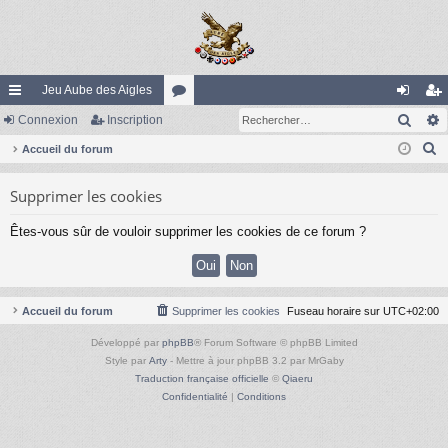
Jeu Aube des Aigles
Rech
ac
Connexion
Inscription
or
on
ns
R
co
Accueil du forum
u
ne
cri
e
ur
m
xi
pti
Supprimer les cookies
c
ci
s
on
on
h
Êtes-vous sûr de vouloir supprimer les cookies de ce forum ?
e
s
r
c
h
Accueil du forum
Supprimer les cookies
Fuseau horaire sur
UTC+02:00
e
Développé par
phpBB
® Forum Software © phpBB Limited
r
Style par
Arty
- Mettre à jour phpBB 3.2 par MrGaby
Traduction française officielle
©
Qiaeru
Confidentialité
|
Conditions