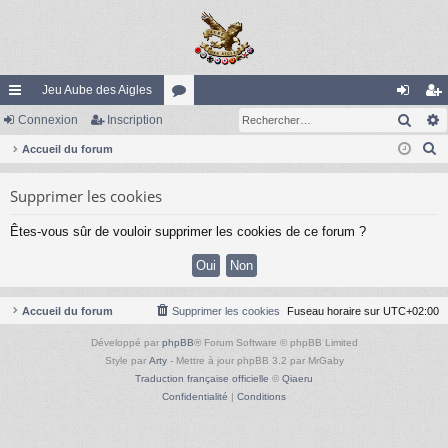
Jeu Aube des Aigles
Rech
ac
Connexion
Inscription
or
on
ns
R
co
Accueil du forum
u
ne
cri
e
ur
m
xi
pti
Supprimer les cookies
c
ci
s
on
on
h
Êtes-vous sûr de vouloir supprimer les cookies de ce forum ?
e
s
r
c
h
Accueil du forum
Supprimer les cookies
Fuseau horaire sur
UTC+02:00
e
Développé par
phpBB
® Forum Software © phpBB Limited
r
Style par
Arty
- Mettre à jour phpBB 3.2 par MrGaby
Traduction française officielle
©
Qiaeru
Confidentialité
|
Conditions