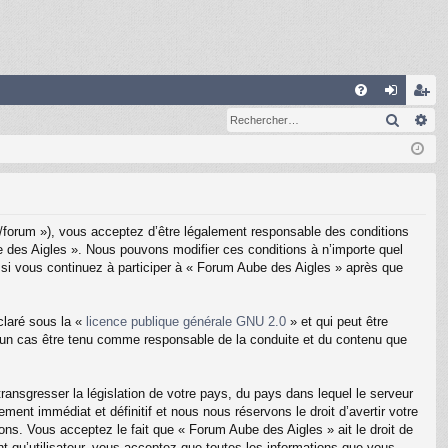
R
Recher
Re
FA
on
ns
Q
ne
cri
xi
pti
on
on
t/forum »), vous acceptez d’être légalement responsable des conditions
e des Aigles ». Nous pouvons modifier ces conditions à n’importe quel
si vous continuez à participer à « Forum Aube des Aigles » après que
claré sous la «
licence publique générale GNU 2.0
» et qui peut être
aucun cas être tenu comme responsable de la conduite et du contenu que
ransgresser la législation de votre pays, du pays dans lequel le serveur
nt immédiat et définitif et nous nous réservons le droit d’avertir votre
ions. Vous acceptez le fait que « Forum Aube des Aigles » ait le droit de
t qu’utilisateur, vous acceptez que toutes les informations que vous