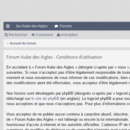
Jeu Aube des Aigles
Forums
ac
Rechercher
Connexion
Inscription
co
Accueil du forum
ur
Forum Aube des Aigles - Conditions d’utilisation
ci
En accédant à « Forum Aube des Aigles » (désigné ci-après par « nous », 
s
suivantes. Si vous n’acceptez pas d’être légalement responsable de toute
moment et nous essaierons de vous informer de ces modifications, bien q
des modifications aient été effectuées, vous acceptez d’être légalement 
Nos forums sont développés par phpBB (désignés ci-après par « logiciel 
téléchargé sur
le site de phpBB
(en anglais). Le logiciel phpBB a pour se
nous acceptons et que nous n’acceptons pas. Pour plus d’informations c
Vous acceptez de ne publier aucun contenu à caractère abusif, obscène, vu
de « Forum Aube des Aigles » est hébergé ou encore la loi internationale.
fournisseur d’accès à internet et les autorités officielles. L’adresse IP 
supprimer, de modifier, de déplacer ou de verrouiller n’importe quel suje