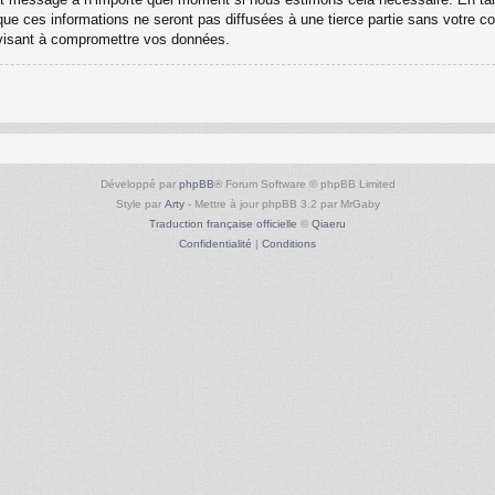
ue ces informations ne seront pas diffusées à une tierce partie sans votre c
 visant à compromettre vos données.
Développé par
phpBB
® Forum Software © phpBB Limited
Style par
Arty
- Mettre à jour phpBB 3.2 par MrGaby
Traduction française officielle
©
Qiaeru
Confidentialité
|
Conditions