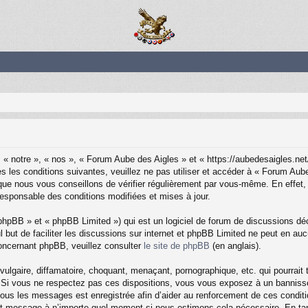
« notre », « nos », « Forum Aube des Aigles » et « https://aubedesaigles.ne
s les conditions suivantes, veuillez ne pas utiliser et accéder à « Forum Aub
ue nous vous conseillons de vérifier régulièrement par vous-même. En effet, 
responsable des conditions modifiées et mises à jour.
phpBB » et « phpBB Limited ») qui est un logiciel de forum de discussions dé
ul but de faciliter les discussions sur internet et phpBB Limited ne peut en 
oncernant phpBB, veuillez consulter
le site de phpBB
(en anglais).
lgaire, diffamatoire, choquant, menaçant, pornographique, etc. qui pourrait t
 Si vous ne respectez pas ces dispositions, vous vous exposez à un bannisseme
de tous les messages est enregistrée afin d’aider au renforcement de ces condit
t et message à n’importe quel moment si nous estimons cela nécessaire. En tan