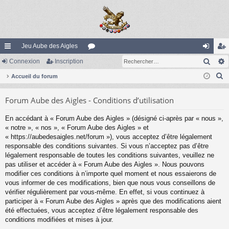
Jeu Aube des Aigles
Rech
ac
Connexion
Inscription
or
on
ns
R
co
Accueil du forum
u
ne
cri
e
ur
m
xi
pti
Forum Aube des Aigles - Conditions d’utilisation
c
ci
s
on
on
h
En accédant à « Forum Aube des Aigles » (désigné ci-après par « nous »,
e
s
« notre », « nos », « Forum Aube des Aigles » et
r
« https://aubedesaigles.net/forum »), vous acceptez d’être légalement
c
responsable des conditions suivantes. Si vous n’acceptez pas d’être
légalement responsable de toutes les conditions suivantes, veuillez ne
h
pas utiliser et accéder à « Forum Aube des Aigles ». Nous pouvons
e
modifier ces conditions à n’importe quel moment et nous essaierons de
r
vous informer de ces modifications, bien que nous vous conseillons de
vérifier régulièrement par vous-même. En effet, si vous continuez à
participer à « Forum Aube des Aigles » après que des modifications aient
été effectuées, vous acceptez d’être légalement responsable des
conditions modifiées et mises à jour.