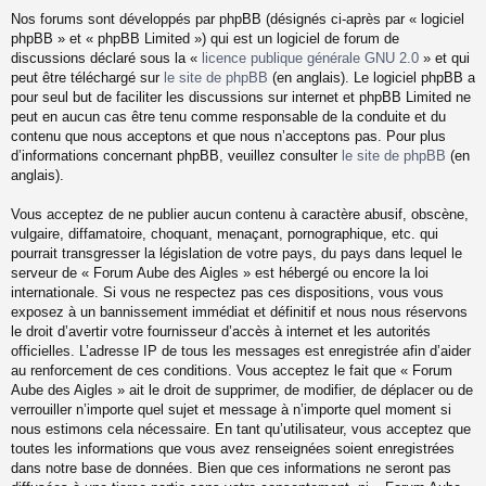
Nos forums sont développés par phpBB (désignés ci-après par « logiciel
phpBB » et « phpBB Limited ») qui est un logiciel de forum de
discussions déclaré sous la «
licence publique générale GNU 2.0
» et qui
peut être téléchargé sur
le site de phpBB
(en anglais). Le logiciel phpBB a
pour seul but de faciliter les discussions sur internet et phpBB Limited ne
peut en aucun cas être tenu comme responsable de la conduite et du
contenu que nous acceptons et que nous n’acceptons pas. Pour plus
d’informations concernant phpBB, veuillez consulter
le site de phpBB
(en
anglais).
Vous acceptez de ne publier aucun contenu à caractère abusif, obscène,
vulgaire, diffamatoire, choquant, menaçant, pornographique, etc. qui
pourrait transgresser la législation de votre pays, du pays dans lequel le
serveur de « Forum Aube des Aigles » est hébergé ou encore la loi
internationale. Si vous ne respectez pas ces dispositions, vous vous
exposez à un bannissement immédiat et définitif et nous nous réservons
le droit d’avertir votre fournisseur d’accès à internet et les autorités
officielles. L’adresse IP de tous les messages est enregistrée afin d’aider
au renforcement de ces conditions. Vous acceptez le fait que « Forum
Aube des Aigles » ait le droit de supprimer, de modifier, de déplacer ou de
verrouiller n’importe quel sujet et message à n’importe quel moment si
nous estimons cela nécessaire. En tant qu’utilisateur, vous acceptez que
toutes les informations que vous avez renseignées soient enregistrées
dans notre base de données. Bien que ces informations ne seront pas