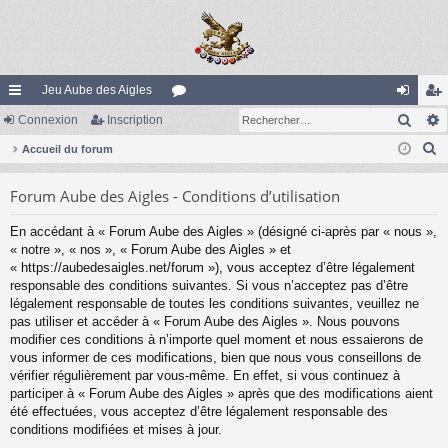
Jeu Aube des Aigles
Rech
ac
Connexion
Inscription
or
on
ns
R
co
Accueil du forum
u
ne
cri
e
ur
m
xi
pti
Forum Aube des Aigles - Conditions d’utilisation
c
ci
s
on
on
h
En accédant à « Forum Aube des Aigles » (désigné ci-après par « nous »,
e
s
« notre », « nos », « Forum Aube des Aigles » et
r
« https://aubedesaigles.net/forum »), vous acceptez d’être légalement
c
responsable des conditions suivantes. Si vous n’acceptez pas d’être
légalement responsable de toutes les conditions suivantes, veuillez ne
h
pas utiliser et accéder à « Forum Aube des Aigles ». Nous pouvons
e
modifier ces conditions à n’importe quel moment et nous essaierons de
r
vous informer de ces modifications, bien que nous vous conseillons de
vérifier régulièrement par vous-même. En effet, si vous continuez à
participer à « Forum Aube des Aigles » après que des modifications aient
été effectuées, vous acceptez d’être légalement responsable des
conditions modifiées et mises à jour.