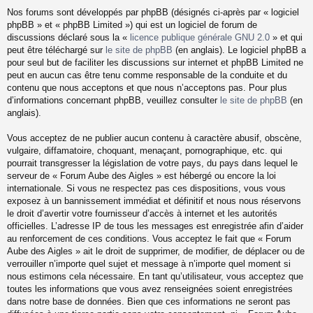
Nos forums sont développés par phpBB (désignés ci-après par « logiciel
phpBB » et « phpBB Limited ») qui est un logiciel de forum de
discussions déclaré sous la «
licence publique générale GNU 2.0
» et qui
peut être téléchargé sur
le site de phpBB
(en anglais). Le logiciel phpBB a
pour seul but de faciliter les discussions sur internet et phpBB Limited ne
peut en aucun cas être tenu comme responsable de la conduite et du
contenu que nous acceptons et que nous n’acceptons pas. Pour plus
d’informations concernant phpBB, veuillez consulter
le site de phpBB
(en
anglais).
Vous acceptez de ne publier aucun contenu à caractère abusif, obscène,
vulgaire, diffamatoire, choquant, menaçant, pornographique, etc. qui
pourrait transgresser la législation de votre pays, du pays dans lequel le
serveur de « Forum Aube des Aigles » est hébergé ou encore la loi
internationale. Si vous ne respectez pas ces dispositions, vous vous
exposez à un bannissement immédiat et définitif et nous nous réservons
le droit d’avertir votre fournisseur d’accès à internet et les autorités
officielles. L’adresse IP de tous les messages est enregistrée afin d’aider
au renforcement de ces conditions. Vous acceptez le fait que « Forum
Aube des Aigles » ait le droit de supprimer, de modifier, de déplacer ou de
verrouiller n’importe quel sujet et message à n’importe quel moment si
nous estimons cela nécessaire. En tant qu’utilisateur, vous acceptez que
toutes les informations que vous avez renseignées soient enregistrées
dans notre base de données. Bien que ces informations ne seront pas