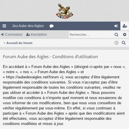
Jeu Aube des Aigles
Rech
ac
Connexion
Inscription
or
on
ns
R
co
Accueil du forum
u
ne
cri
e
ur
m
xi
pti
Forum Aube des Aigles - Conditions d’utilisation
c
ci
s
on
on
h
En accédant à « Forum Aube des Aigles » (désigné ci-après par « nous »,
e
s
« notre », « nos », « Forum Aube des Aigles » et
r
« https://aubedesaigles.net/forum »), vous acceptez d’être légalement
c
responsable des conditions suivantes. Si vous n’acceptez pas d’être
légalement responsable de toutes les conditions suivantes, veuillez ne
h
pas utiliser et accéder à « Forum Aube des Aigles ». Nous pouvons
e
modifier ces conditions à n’importe quel moment et nous essaierons de
r
vous informer de ces modifications, bien que nous vous conseillons de
vérifier régulièrement par vous-même. En effet, si vous continuez à
participer à « Forum Aube des Aigles » après que des modifications aient
été effectuées, vous acceptez d’être légalement responsable des
conditions modifiées et mises à jour.