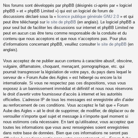
Nos forums sont développés par phpBB (désignés ci-après par « logiciel
phpBB » et « phpBB Limited ») qui est un logiciel de forum de
discussions déclaré sous la «
licence publique générale GNU 2.0
» et qui
peut être téléchargé sur
le site de phpBB
(en anglais). Le logiciel phpBB a
pour seul but de faciliter les discussions sur internet et phpBB Limited ne
peut en aucun cas être tenu comme responsable de la conduite et du
contenu que nous acceptons et que nous n’acceptons pas. Pour plus
d’informations concernant phpBB, veuillez consulter
le site de phpBB
(en
anglais).
Vous acceptez de ne publier aucun contenu à caractère abusif, obscène,
vulgaire, diffamatoire, choquant, menaçant, pornographique, etc. qui
pourrait transgresser la législation de votre pays, du pays dans lequel le
serveur de « Forum Aube des Aigles » est hébergé ou encore la loi
internationale. Si vous ne respectez pas ces dispositions, vous vous
exposez à un bannissement immédiat et définitif et nous nous réservons
le droit d’avertir votre fournisseur d’accès à internet et les autorités
officielles. L’adresse IP de tous les messages est enregistrée afin d’aider
au renforcement de ces conditions. Vous acceptez le fait que « Forum
Aube des Aigles » ait le droit de supprimer, de modifier, de déplacer ou de
verrouiller n’importe quel sujet et message à n’importe quel moment si
nous estimons cela nécessaire. En tant qu’utilisateur, vous acceptez que
toutes les informations que vous avez renseignées soient enregistrées
dans notre base de données. Bien que ces informations ne seront pas