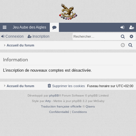
Jeu Aube des Aigles
Rech
ac
Connexion
Inscription
or
on
ns
R
co
Accueil du forum
u
ne
cri
e
ur
m
xi
pti
Information
c
ci
s
on
on
h
L’inscription de nouveaux comptes est désactivée.
e
s
r
c
Accueil du forum
Supprimer les cookies
Fuseau horaire sur
UTC+02:00
h
Développé par
phpBB
® Forum Software © phpBB Limited
e
Style par
Arty
- Mettre à jour phpBB 3.2 par MrGaby
r
Traduction française officielle
©
Qiaeru
Confidentialité
|
Conditions