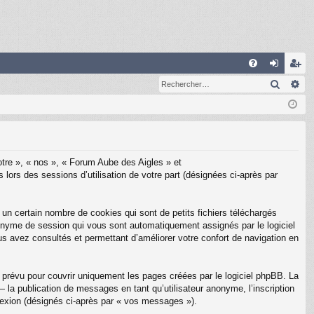
R
Recher
Re
FA
on
ns
Q
ne
cri
xi
pti
on
on
notre », « nos », « Forum Aube des Aigles » et
 lors des sessions d’utilisation de votre part (désignées ci-après par
un certain nombre de cookies qui sont de petits fichiers téléchargés
 anonyme de session qui vous sont automatiquement assignés par le logiciel
us avez consultés et permettant d’améliorer votre confort de navigation en
prévu pour couvrir uniquement les pages créées par le logiciel phpBB. La
la publication de messages en tant qu’utilisateur anonyme, l’inscription
nexion (désignés ci-après par « vos messages »).