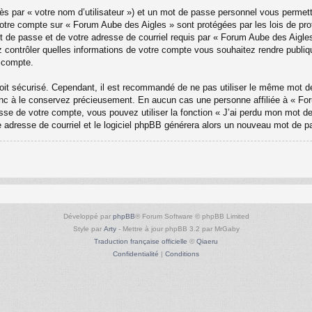
ès par « votre nom d’utilisateur ») et un mot de passe personnel vous permet
votre compte sur « Forum Aube des Aigles » sont protégées par les lois de pr
t de passe et de votre adresse de courriel requis par « Forum Aube des Aigles »
 contrôler quelles informations de votre compte vous souhaitez rendre publi
e compte.
 soit sécurisé. Cependant, il est recommandé de ne pas utiliser le même mot de
c à le conservez précieusement. En aucun cas une personne affiliée à « Foru
e de votre compte, vous pouvez utiliser la fonction « J’ai perdu mon mot de 
re adresse de courriel et le logiciel phpBB générera alors un nouveau mot de p
Développé par
phpBB
® Forum Software © phpBB Limited
Style par
Arty
- Mettre à jour phpBB 3.2 par MrGaby
Traduction française officielle
©
Qiaeru
Confidentialité
|
Conditions