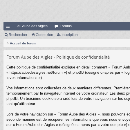
Jeu Aube des Aigles
Forums
ac
Rechercher
Connexion
Inscription
co
Accueil du forum
ur
Forum Aube des Aigles - Politique de confidentialité
ci
Cette politique de confidentialité explique en détail comment « Forum Aube
s
« https://aubedesaigles.net/forum ») et phpBB (désigné ci-après par « logi
« vos informations »).
Vos informations sont collectées de deux manières différentes. Premièrem
temporairement par le navigateur internet de votre ordinateur. Les deux pr
phpBB. Un troisième cookie sera créé lors de votre navigation sur les suj
tant qu’utilisateur.
Lors de votre navigation sur « Forum Aube des Aigles », nous pouvons ég
seconde manière est de récupérer les informations que vous nous envoyez 
sur « Forum Aube des Aigles » (désignée ci-après par « votre compte ») e