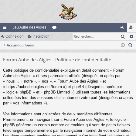
Jeu Aube des Aigles
Rech
ac
Connexion
Inscription
or
on
ns
R
co
Accueil du forum
u
ne
cri
e
ur
m
xi
pti
Forum Aube des Aigles - Politique de confidentialité
c
ci
s
on
on
h
Cette politique de confidentialité explique en détail comment « Forum
e
s
Aube des Aigles » et ses partenaires affiliés (désignés ci-après par
r
« nous », « notre », « nos », « Forum Aube des Aigles » et
c
« https://aubedesaigles.net/forum ») et phpBB (désigné ci-après par
« logiciel phpBB » et « phpBB Limited ») utilisent toutes les informations
h
collectées lors des sessions d’utilisation de votre part (désignées ci-après
e
par « vos informations »).
r
Vos informations sont collectées de deux manières différentes.
Premièrement, en naviguant sur « Forum Aube des Aigles », le logiciel
phpBB génèrera un certain nombre de cookies qui sont de petits fichiers
téléchargés temporairement par le navigateur internet de votre ordinateur.
Les deux premiers cookies ne contiennent qu’un identifiant utilisateur et