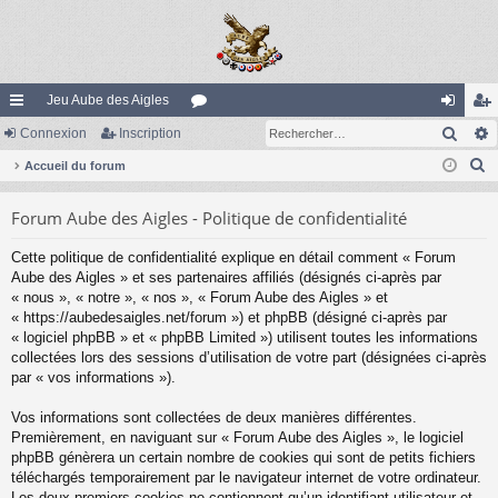
Jeu Aube des Aigles
Rech
ac
Connexion
Inscription
or
on
ns
R
co
Accueil du forum
u
ne
cri
e
ur
m
xi
pti
Forum Aube des Aigles - Politique de confidentialité
c
ci
s
on
on
h
Cette politique de confidentialité explique en détail comment « Forum
e
s
Aube des Aigles » et ses partenaires affiliés (désignés ci-après par
r
« nous », « notre », « nos », « Forum Aube des Aigles » et
c
« https://aubedesaigles.net/forum ») et phpBB (désigné ci-après par
« logiciel phpBB » et « phpBB Limited ») utilisent toutes les informations
h
collectées lors des sessions d’utilisation de votre part (désignées ci-après
e
par « vos informations »).
r
Vos informations sont collectées de deux manières différentes.
Premièrement, en naviguant sur « Forum Aube des Aigles », le logiciel
phpBB génèrera un certain nombre de cookies qui sont de petits fichiers
téléchargés temporairement par le navigateur internet de votre ordinateur.
Les deux premiers cookies ne contiennent qu’un identifiant utilisateur et