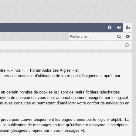
R
Recher
Re
FA
on
ns
Q
ne
cri
xi
pti
on
on
notre », « nos », « Forum Aube des Aigles » et
 lors des sessions d’utilisation de votre part (désignées ci-après par
un certain nombre de cookies qui sont de petits fichiers téléchargés
 anonyme de session qui vous sont automatiquement assignés par le logiciel
us avez consultés et permettant d’améliorer votre confort de navigation en
prévu pour couvrir uniquement les pages créées par le logiciel phpBB. La
la publication de messages en tant qu’utilisateur anonyme, l’inscription
nexion (désignés ci-après par « vos messages »).