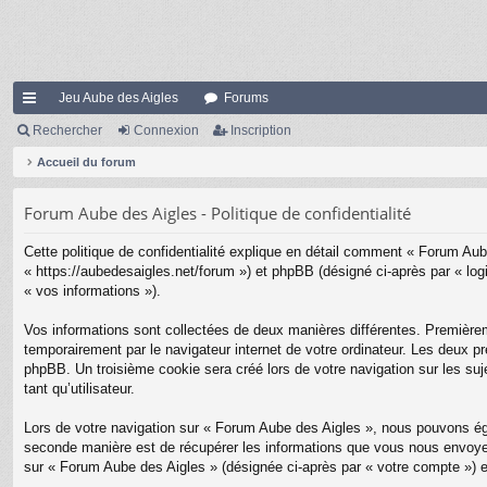
Jeu Aube des Aigles
Forums
ac
Rechercher
Connexion
Inscription
co
Accueil du forum
ur
Forum Aube des Aigles - Politique de confidentialité
ci
Cette politique de confidentialité explique en détail comment « Forum Aube
s
« https://aubedesaigles.net/forum ») et phpBB (désigné ci-après par « logi
« vos informations »).
Vos informations sont collectées de deux manières différentes. Premièrem
temporairement par le navigateur internet de votre ordinateur. Les deux pr
phpBB. Un troisième cookie sera créé lors de votre navigation sur les suj
tant qu’utilisateur.
Lors de votre navigation sur « Forum Aube des Aigles », nous pouvons ég
seconde manière est de récupérer les informations que vous nous envoyez 
sur « Forum Aube des Aigles » (désignée ci-après par « votre compte ») e