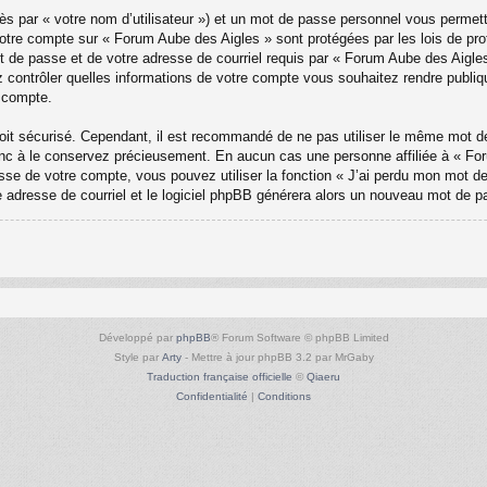
ès par « votre nom d’utilisateur ») et un mot de passe personnel vous permet
votre compte sur « Forum Aube des Aigles » sont protégées par les lois de pr
t de passe et de votre adresse de courriel requis par « Forum Aube des Aigles »
 contrôler quelles informations de votre compte vous souhaitez rendre publi
e compte.
 soit sécurisé. Cependant, il est recommandé de ne pas utiliser le même mot de
c à le conservez précieusement. En aucun cas une personne affiliée à « Foru
e de votre compte, vous pouvez utiliser la fonction « J’ai perdu mon mot de 
re adresse de courriel et le logiciel phpBB générera alors un nouveau mot de p
Développé par
phpBB
® Forum Software © phpBB Limited
Style par
Arty
- Mettre à jour phpBB 3.2 par MrGaby
Traduction française officielle
©
Qiaeru
Confidentialité
|
Conditions