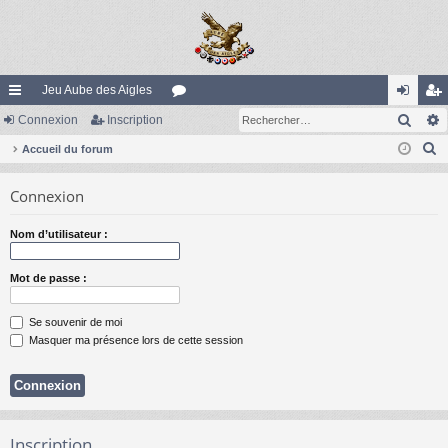
Jeu Aube des Aigles
Rech
ac
Connexion
Inscription
or
on
ns
R
co
Accueil du forum
u
ne
cri
e
ur
m
xi
pti
Connexion
c
ci
s
on
on
h
Nom d’utilisateur :
e
s
r
Mot de passe :
c
h
Se souvenir de moi
e
Masquer ma présence lors de cette session
r
Inscription