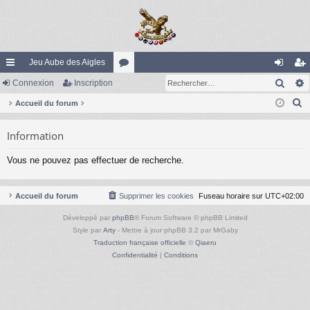
Jeu Aube des Aigles
Rech
ac
Connexion
Inscription
or
on
ns
R
co
Accueil du forum
u
ne
cri
e
ur
m
xi
pti
Information
c
ci
s
on
on
h
Vous ne pouvez pas effectuer de recherche.
e
s
r
c
Accueil du forum
Supprimer les cookies
Fuseau horaire sur
UTC+02:00
h
Développé par
phpBB
® Forum Software © phpBB Limited
e
Style par
Arty
- Mettre à jour phpBB 3.2 par MrGaby
r
Traduction française officielle
©
Qiaeru
Confidentialité
|
Conditions