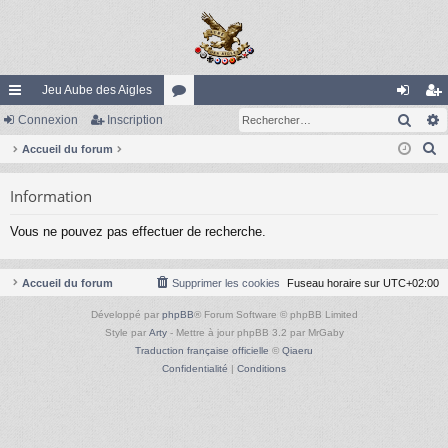
Jeu Aube des Aigles
Rech
ac
Connexion
Inscription
or
on
ns
R
co
Accueil du forum
u
ne
cri
e
ur
m
xi
pti
Information
c
ci
s
on
on
h
Vous ne pouvez pas effectuer de recherche.
e
s
r
c
Accueil du forum
Supprimer les cookies
Fuseau horaire sur
UTC+02:00
h
Développé par
phpBB
® Forum Software © phpBB Limited
e
Style par
Arty
- Mettre à jour phpBB 3.2 par MrGaby
r
Traduction française officielle
©
Qiaeru
Confidentialité
|
Conditions