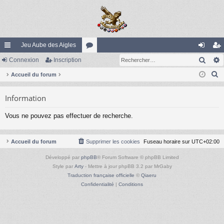
Jeu Aube des Aigles
Rech
ac
Connexion
Inscription
or
on
ns
R
co
Accueil du forum
u
ne
cri
e
ur
m
xi
pti
Information
c
ci
s
on
on
h
Vous ne pouvez pas effectuer de recherche.
e
s
r
c
Accueil du forum
Supprimer les cookies
Fuseau horaire sur
UTC+02:00
h
Développé par
phpBB
® Forum Software © phpBB Limited
e
Style par
Arty
- Mettre à jour phpBB 3.2 par MrGaby
r
Traduction française officielle
©
Qiaeru
Confidentialité
|
Conditions