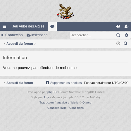
Jeu Aube des Aigles
Rech
ac
Connexion
Inscription
or
on
ns
R
co
Accueil du forum
u
ne
cri
e
ur
m
xi
pti
Information
c
ci
s
on
on
h
Vous ne pouvez pas effectuer de recherche.
e
s
r
c
Accueil du forum
Supprimer les cookies
Fuseau horaire sur
UTC+02:00
h
Développé par
phpBB
® Forum Software © phpBB Limited
e
Style par
Arty
- Mettre à jour phpBB 3.2 par MrGaby
r
Traduction française officielle
©
Qiaeru
Confidentialité
|
Conditions