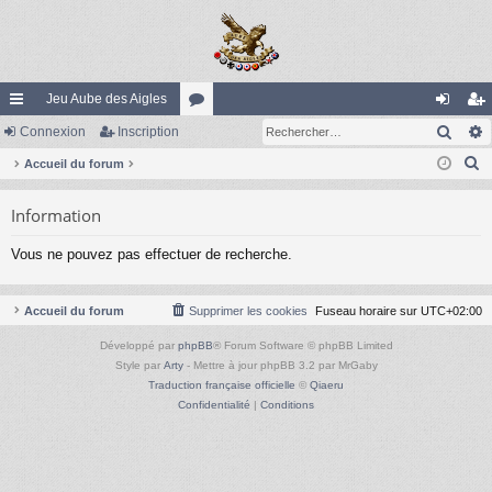
Jeu Aube des Aigles
Rech
ac
Connexion
Inscription
or
on
ns
R
co
Accueil du forum
u
ne
cri
e
ur
m
xi
pti
Information
c
ci
s
on
on
h
Vous ne pouvez pas effectuer de recherche.
e
s
r
c
Accueil du forum
Supprimer les cookies
Fuseau horaire sur
UTC+02:00
h
Développé par
phpBB
® Forum Software © phpBB Limited
e
Style par
Arty
- Mettre à jour phpBB 3.2 par MrGaby
r
Traduction française officielle
©
Qiaeru
Confidentialité
|
Conditions