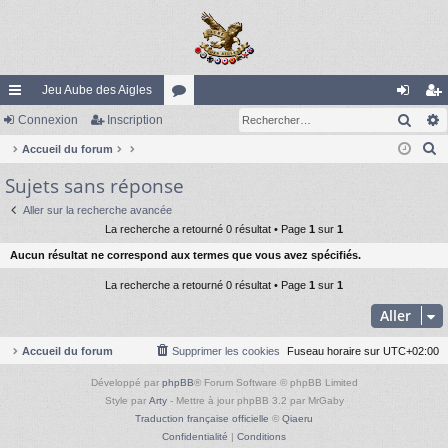
Jeu Aube des Aigles
Rech
ac
Connexion
Inscription
or
on
ns
R
co
Accueil du forum
u
ne
cri
e
Sujets sans réponse
ur
m
xi
pti
c
ci
s
on
on
Aller sur la recherche avancée
h
La recherche a retourné 0 résultat • Page
1
sur
1
e
s
Aucun résultat ne correspond aux termes que vous avez spécifiés.
r
c
La recherche a retourné 0 résultat • Page
1
sur
1
h
Aller
e
r
Accueil du forum
Supprimer les cookies
Fuseau horaire sur
UTC+02:00
Développé par
phpBB
® Forum Software © phpBB Limited
Style par
Arty
- Mettre à jour phpBB 3.2 par MrGaby
Traduction française officielle
©
Qiaeru
Confidentialité
|
Conditions