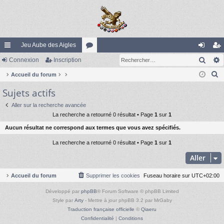
Jeu Aube des Aigles
Rech
ac
Connexion
Inscription
or
on
ns
R
co
Accueil du forum
u
ne
cri
e
Sujets actifs
ur
m
xi
pti
c
ci
s
on
on
Aller sur la recherche avancée
h
La recherche a retourné 0 résultat • Page
1
sur
1
e
s
Aucun résultat ne correspond aux termes que vous avez spécifiés.
r
c
La recherche a retourné 0 résultat • Page
1
sur
1
h
Aller
e
r
Accueil du forum
Supprimer les cookies
Fuseau horaire sur
UTC+02:00
Développé par
phpBB
® Forum Software © phpBB Limited
Style par
Arty
- Mettre à jour phpBB 3.2 par MrGaby
Traduction française officielle
©
Qiaeru
Confidentialité
|
Conditions