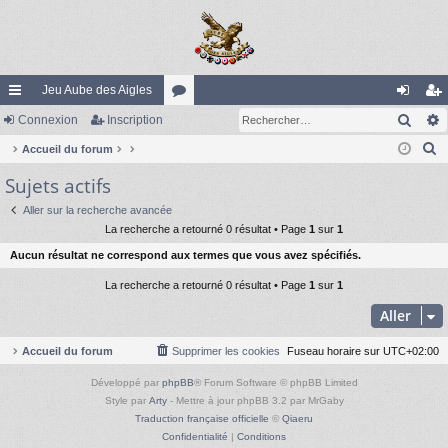
Jeu Aube des Aigles
Rech
ac
Connexion
Inscription
or
on
ns
R
co
Accueil du forum
u
ne
cri
e
Sujets actifs
ur
m
xi
pti
c
ci
s
on
on
Aller sur la recherche avancée
h
La recherche a retourné 0 résultat • Page
1
sur
1
e
s
Aucun résultat ne correspond aux termes que vous avez spécifiés.
r
c
La recherche a retourné 0 résultat • Page
1
sur
1
h
Aller
e
r
Accueil du forum
Supprimer les cookies
Fuseau horaire sur
UTC+02:00
Développé par
phpBB
® Forum Software © phpBB Limited
Style par
Arty
- Mettre à jour phpBB 3.2 par MrGaby
Traduction française officielle
©
Qiaeru
Confidentialité
|
Conditions