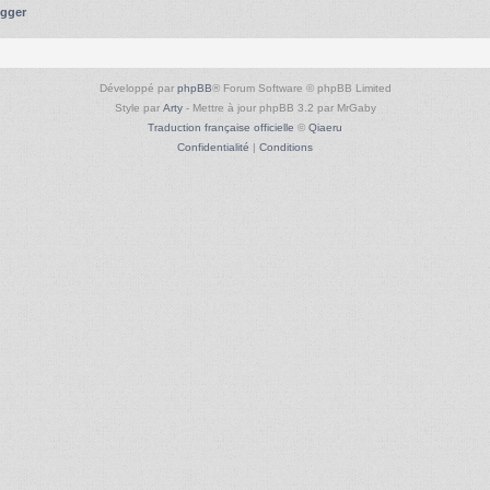
ugger
Développé par
phpBB
® Forum Software © phpBB Limited
Style par
Arty
- Mettre à jour phpBB 3.2 par MrGaby
Traduction française officielle
©
Qiaeru
Confidentialité
|
Conditions