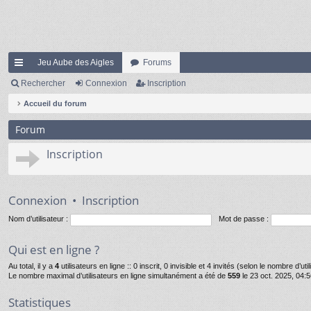
Jeu Aube des Aigles
Forums
ac
Rechercher
Connexion
Inscription
co
Accueil du forum
ur
Forum
ci
Inscription
s
Connexion
•
Inscription
Nom d’utilisateur :
Mot de passe :
Qui est en ligne ?
Au total, il y a
4
utilisateurs en ligne :: 0 inscrit, 0 invisible et 4 invités (selon le nombre d’u
Le nombre maximal d’utilisateurs en ligne simultanément a été de
559
le 23 oct. 2025, 04:
Statistiques