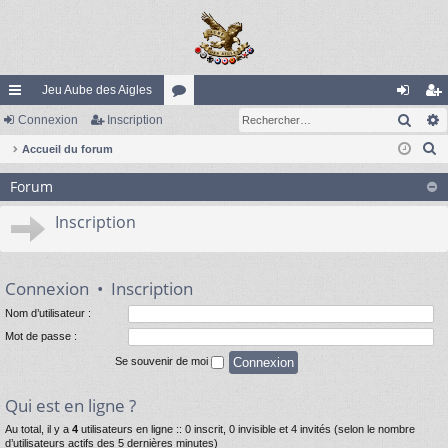
Jeu Aube des Aigles
Rech
ac
Connexion
Inscription
or
on
ns
R
co
Accueil du forum
u
ne
cri
e
ur
m
xi
pti
Forum
c
ci
s
on
on
h
Inscription
e
s
r
c
Connexion
•
Inscription
h
Nom d’utilisateur :
e
Mot de passe :
r
Se souvenir de moi
Qui est en ligne ?
Au total, il y a
4
utilisateurs en ligne :: 0 inscrit, 0 invisible et 4 invités (selon le nombre
d’utilisateurs actifs des 5 dernières minutes)