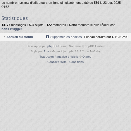
Le nombre maximal d’utilisateurs en ligne simultanément a été de
559
le 23 oct. 2025,
04:56
Statistiques
14177
messages •
504
sujets •
122
membres • Notre membre le plus récent est
hans krugger
Accueil du forum
Supprimer les cookies
Fuseau horaire sur
UTC+02:00
Développé par
phpBB
® Forum Software © phpBB Limited
Style par
Arty
- Mettre à jour phpBB 3.2 par MrGaby
Traduction française officielle
©
Qiaeru
Confidentialité
|
Conditions